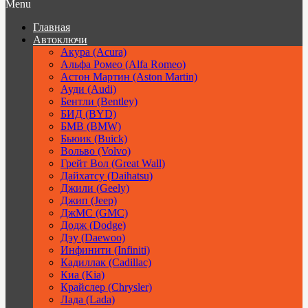
Menu
Главная
Автоключи
Акура (Acura)
Альфа Ромео (Alfa Romeo)
Астон Мартин (Aston Martin)
Ауди (Audi)
Бентли (Bentley)
БИД (BYD)
БМВ (BMW)
Бьюик (Buick)
Вольво (Volvo)
Грейт Вол (Great Wall)
Дайхатсу (Daihatsu)
Джили (Geely)
Джип (Jeep)
ДжМС (GMC)
Додж (Dodge)
Дэу (Daewoo)
Инфинити (Infiniti)
Кадиллак (Cadillac)
Киа (Kia)
Крайслер (Chrysler)
Лада (Lada)