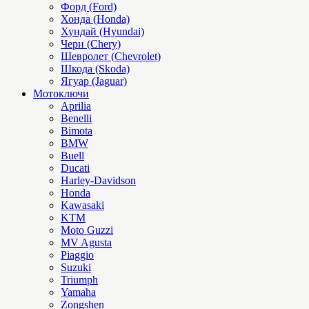
Форд (Ford)
Хонда (Honda)
Хундай (Hyundai)
Чери (Chery)
Шевролет (Chevrolet)
Шкода (Skoda)
Ягуар (Jaguar)
Мотоключи
Aprilia
Benelli
Bimota
BMW
Buell
Ducati
Harley-Davidson
Honda
Kawasaki
KTM
Moto Guzzi
MV Agusta
Piaggio
Suzuki
Triumph
Yamaha
Zongshen