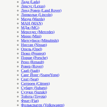
Лада (Lada)
Лексус (Lexus)
Ленд Ровер (Land Rover)
Линкольн (Lincoln)
Мазда (Mazda)
МАН (MAN)
МДж (MG)
Мерседес (Mercedes)
Мини (Mini)
Митсубиси (Mitsubishi)
Ниссан (Nissan)
Опель (Opel)
Пежо (Peugeot)
Порше (Porsche)
Рено (Renault)
Ровер (Rover)
Сааб (Saab)
Санг Йонг (SsangYong)
Сеат (Seat)
Ситроен (Citroen)
Субару (Subaru)
Сузуки (Suzuki)
Тойота (Toyota)
Фиат (Fiat)
Фольксваген (Volkswagen)