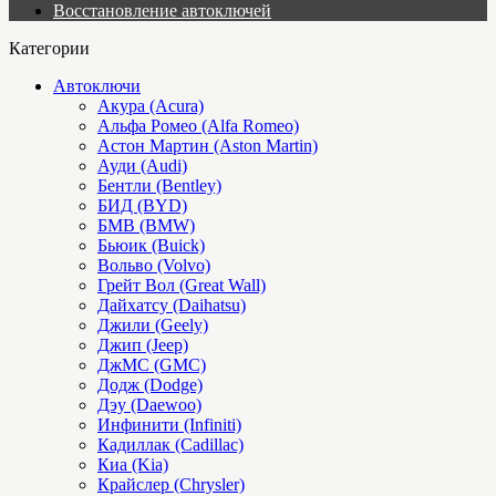
Восстановление автоключей
Категории
Автоключи
Акура (Acura)
Альфа Ромео (Alfa Romeo)
Астон Мартин (Aston Martin)
Ауди (Audi)
Бентли (Bentley)
БИД (BYD)
БМВ (BMW)
Бьюик (Buick)
Вольво (Volvo)
Грейт Вол (Great Wall)
Дайхатсу (Daihatsu)
Джили (Geely)
Джип (Jeep)
ДжМС (GMC)
Додж (Dodge)
Дэу (Daewoo)
Инфинити (Infiniti)
Кадиллак (Cadillac)
Киа (Kia)
Крайслер (Chrysler)