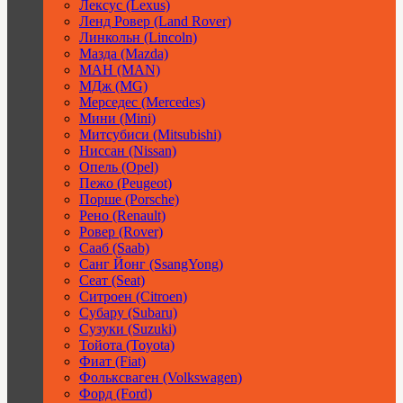
Лексус (Lexus)
Ленд Ровер (Land Rover)
Линкольн (Lincoln)
Мазда (Mazda)
МАН (MAN)
МДж (MG)
Мерседес (Mercedes)
Мини (Mini)
Митсубиси (Mitsubishi)
Ниссан (Nissan)
Опель (Opel)
Пежо (Peugeot)
Порше (Porsche)
Рено (Renault)
Ровер (Rover)
Сааб (Saab)
Санг Йонг (SsangYong)
Сеат (Seat)
Ситроен (Citroen)
Субару (Subaru)
Сузуки (Suzuki)
Тойота (Toyota)
Фиат (Fiat)
Фольксваген (Volkswagen)
Форд (Ford)