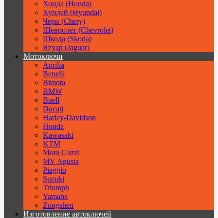
Хонда (Honda)
Хундай (Hyundai)
Чери (Chery)
Шевролет (Chevrolet)
Шкода (Skoda)
Ягуар (Jaguar)
Мотоключи
Aprilia
Benelli
Bimota
BMW
Buell
Ducati
Harley-Davidson
Honda
Kawasaki
KTM
Moto Guzzi
MV Agusta
Piaggio
Suzuki
Triumph
Yamaha
Zongshen
Изготовление автоключей